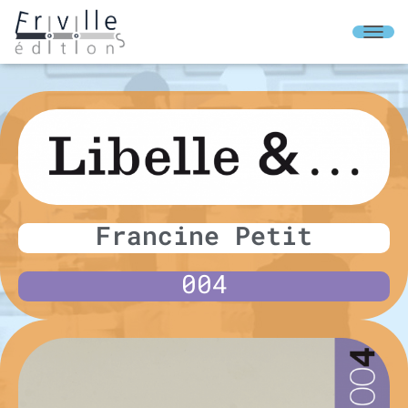
O
U
V
R
I
R
/
F
E
R
M
Francine Petit
E
R
L
004
A
N
A
V
I
G
A