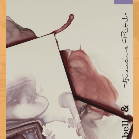
T
I
O
N