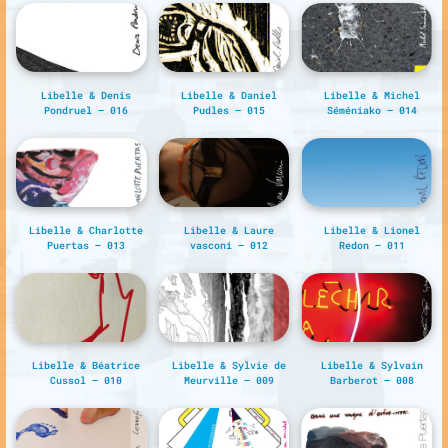
Libelle & Denis
Libelle & Daniel
Libelle & Michel
Pondruel – 016
Pudles – 015
Séméniako – 014
Libelle & Charlotte
Libelle & Laure
Libelle & Lionel
Puertas – 013
vasconi – 012
Redon – 011
Libelle & Béatrice
Libelle & Sylvie de
Libelle & Sylvain
Cussol – 010
Meurville – 009
Barberot – 008