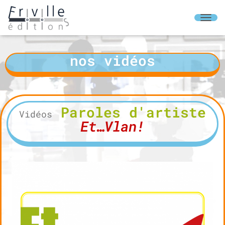
O
U
V
R
nos vidéos
I
R
/
F
E
Paroles d'artiste
R
Vidéos
M
Et…Vlan!
E
R
L
A
N
A
V
I
G
A