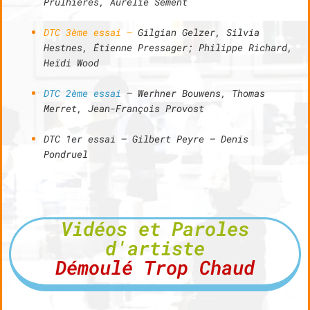
Prulhières, Aurélie Sement
DTC 3ème ess
ai –
Gilgian Gelzer, Silvia
Hestnes, Étienne Pressager; Philippe Richard,
Heïdi Wood
DTC 2ème essai
–
Werhner Bouwens, Thomas
Merret, Jean-François Provost
DTC 1er essai –
Gilbert Peyre
– Denis
Pondruel
Vidéos et Paroles
d'artiste
Démoulé Trop Chaud