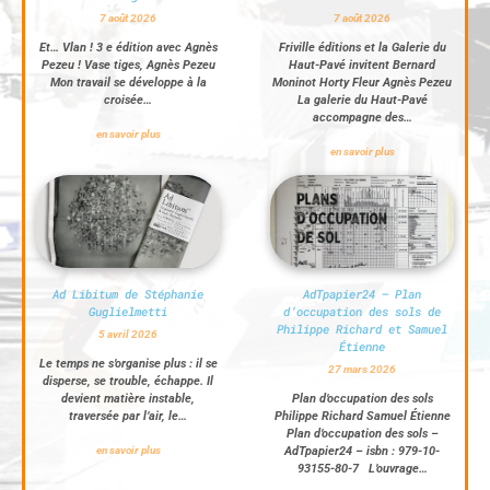
T
7 août 2026
7 août 2026
I
O
Et… Vlan ! 3 e édition avec Agnès
Friville éditions et la Galerie du
N
Pezeu ! Vase tiges, Agnès Pezeu
Haut-Pavé invitent Bernard
Mon travail se développe à la
Moninot Horty Fleur Agnès Pezeu
croisée…
La galerie du Haut-Pavé
accompagne des…
en savoir plus
en savoir plus
Ad Libitum de Stéphanie
AdTpapier24 – Plan
Guglielmetti
d’occupation des sols de
Philippe Richard et Samuel
5 avril 2026
Étienne
Le temps ne s’organise plus : il se
27 mars 2026
disperse, se trouble, échappe. Il
devient matière instable,
Plan d’occupation des sols
traversée par l’air, le…
Philippe Richard Samuel Étienne
Plan d’occupation des sols –
en savoir plus
AdTpapier24 – isbn : 979-10-
93155-80-7 L’ouvrage…