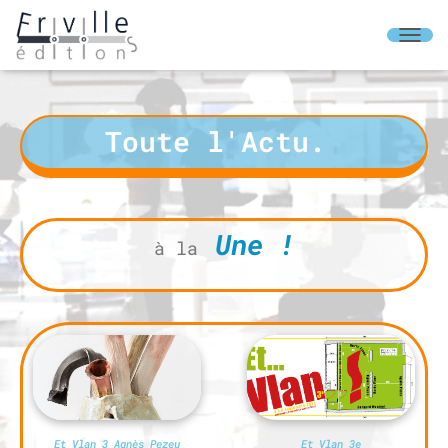
O
U
V
R
I
Toute l'Actu.
R
/
F
E
R
Une !
M
à la
E
R
L
A
N
A
V
I
G
A
Et Vlan 3 Agnès Pezeu
Et Vlan 3e