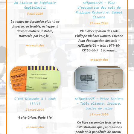
Ad Libitum de Stéphanie
AdTpapier24 – Plan
Guglielmetti
d’occupation des sols de
Philippe Richard et Samuel
5 avril 2026
Étienne
Le temps ne s’organise plus : il se
27 mars 2026
disperse, se trouble, échappe. Il
devient matière instable,
Plan d’occupation des sols
traversée par l’air, le…
Philippe Richard Samuel Étienne
Plan d’occupation des sols –
en savoir plus
AdTpapier24 – isbn : 979-10-
93155-80-7 L’ouvrage…
en savoir plus
C’est Dimanche à L’ahah
AdTpapier25 – Peter Soriano
!!!!!!
– Table pliante, iceberg,
boules de neige
25 mars 2026
13 mars 2026
4 cité Griset, Paris 11e
Ce livre rassemble trois séries
en savoir plus
d’illustrations que j’ai réalisées
pendant la pandémie de COVID-