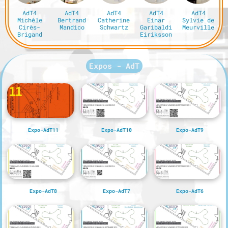
AdT4
AdT4
AdT4
AdT4
AdT4
Michèle
Bertrand
Catherine
Einar
Sylvie de
Cirès-
Mandico
Schwartz
Garibaldi
Meurville
Brigand
Eiriksson
Expos - AdT
Expo-AdT11
Expo-AdT10
Expo-AdT9
Expo-AdT8
Expo-AdT7
Expo-AdT6