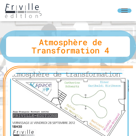
O
U
V
R
I
Atmosphère de
R
Transformation 4
/
F
E
R
M
E
R
L
A
N
A
V
I
G
A