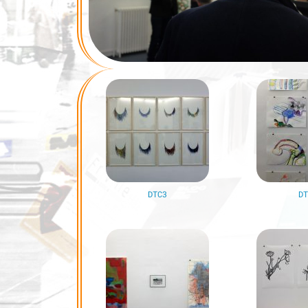
DTC3
D