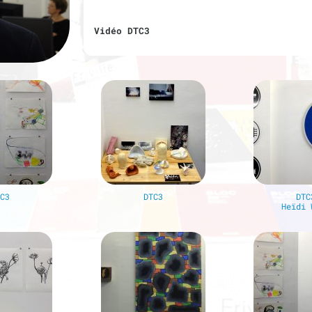
Vidéo DTC3
TC3
DTC3
DTC
Heïdi 