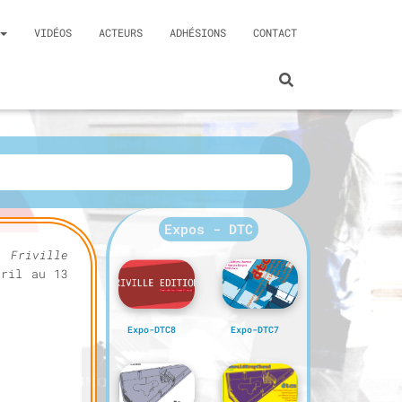
VIDÉOS
ACTEURS
ADHÉSIONS
CONTACT
Expos - DTC
,
Friville
ril au 13
Expo-DTC8
Expo-DTC7