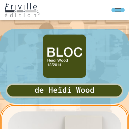
O
U
V
R
I
R
/
F
E
R
M
E
R
L
de Heïdi Wood
A
N
A
V
I
G
A