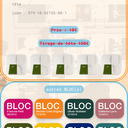
tête
isbn : 979-10-93155-08-1
Prix : 10€
Tirage de tête 150€
autres BLOC(s)