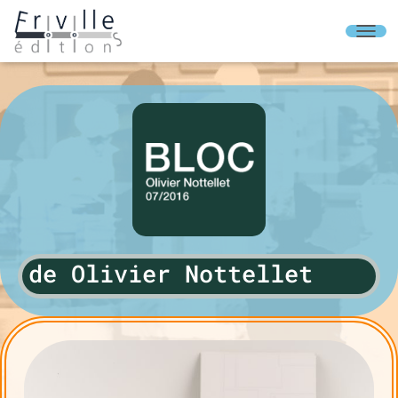
O
U
V
R
I
R
/
F
E
R
M
E
R
L
de Olivier Nottellet
A
N
A
V
I
G
A